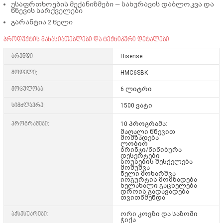
უსაფრთხოების მექანიზმები
— სახურავის დაბლოკვა და
წნევის სარქველები
გარანტია 2 წელი
პროდუქტის მახასიათებლები და ტექნიკური დეტალები
ბრენდი:
Hisense
მოდელი:
HMC6SBK
მოცულობა:
6 ლიტრი
სიმძლავრე:
1500 ვატი
პროგრამები:
10 პროგრამა:
მაღალი წნევით
მომზადება
ლობიო
ბრინჯი/წიწიბურა
დესერტები
სოუსების შესქელება
მოშუშვა
ნელი მოხარშვა
იოგურტის მომზადება
ხელახალი გაცხელება
დროის გადავადება
თვითწმენდა
აქსესუარები:
ორი კოვზი და საზომი
ჭიქა