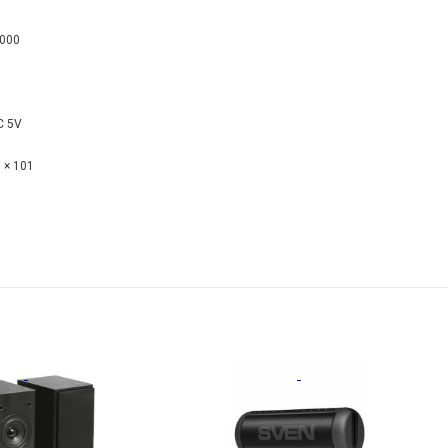
 000
C 5V
 × 101