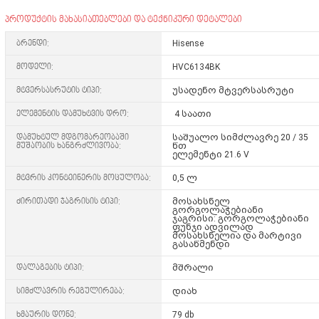
პროდუქტის მახასიათებლები და ტექნიკური დეტალები
ბრენდი:
Hisense
მოდელი:
HVC6134BK
მტვერსასრუტის ტიპი:
უსადენო მტვერსასრუტი
ელემენტის დამუხტვის დრო:
4 საათი
დამუხტულ მდგომარეობაში
საშუალო სიმძლავრე 20 / 35
მუშაობის ხანგრძლივობა:
წთ
ელემენტი 21.6 V
მტვრის კონტეინერის მოცულობა:
0,5 ლ
ძირითადი ჯაგრისის ტიპი:
მოსახსნელ
გორგოლაჭებიანი
ჯაგრისი: გორგოლაჭებიანი
ფუნჯი ადვილად
მოსახსნელია და მარტივი
გასაწმენდი
დალაგების ტიპი:
მშრალი
სიმძლავრის რეგულირება:
დიახ
ხმაურის დონე:
79 db