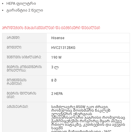
HEPA ფილტრი
გარანტია 2 წელი
პროდუქტის მახასიათებლები და ტექნიკური დეტალები
ბრენდი:
Hisense
მოდელი:
HVC21312BKG
შეწოვის სიმძლავრე:
190 W
მტვრის კონტეინერის
3 ლ
მოცულობა:
მოქმედების
8 მ
რადიუსი:
მტვრის ფილტრის
2 HEPA
ტიპი:
აქსესუარები:
სიმძლავრე 850W ეკო ძრავი,
რომელიც მოიხმარს ნაკლენ
ელექტრო ენერგიას
უნივერსალური ჯაგრისი რომელსაც
გამოიყენებთ როგორც მყარ ასევე
რბილ იატაკზე, კუთხეების და ავეჯის
საცმი
იოლად მანევრირებადი - 360°