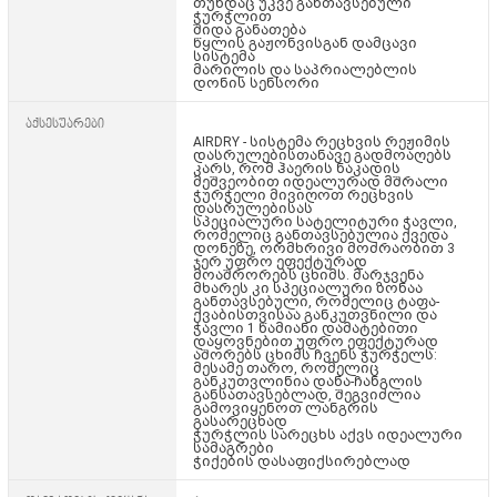
თუნდაც უკვე განთავსებული
ჭურჭლით
შიდა განათება
წყლის გაჟონვისგან დამცავი
სისტემა
მარილის და საპრიალებლის
დონის სენსორი
აქსესუარები
AIRDRY - სისტემა რეცხვის რეჟიმის
დასრულებისთანავე გადმოაღებს
კარს, რომ ჰაერის ნაკადის
მეშვეობით იდეალურად მშრალი
ჭურჭელი მივიღოთ რეცხვის
დასრულებისას
სპეციალური სატელიტური ჭავლი,
რომელიც განთავსებულია ქვედა
დონეზე, ორმხრივი მოძრაობით 3
ჯერ უფრო ეფექტურად
მოაშრორებს ცხიმს. მარჯვენა
მხარეს კი სპეციალური ზონაა
განთავსებული, რომელიც ტაფა-
ქვაბისთვისაა განკუთვნილი და
ჭავლი 1 წამიანი დამატებითი
დაყოვნებით უფრო ეფექტურად
აშორებს ცხიმს ჩვენს ჭურჭელს:
მესამე თარო, რომელიც
განკუთვლინია დანა-ჩანგლის
განსათავსებლად, შეგვიძლია
გამოვიყენოთ ლანგრის
გასარეცხად
ჭურჭლის სარეცხს აქვს იდეალური
სამაგრები
ჭიქების დასაფიქსირებლად