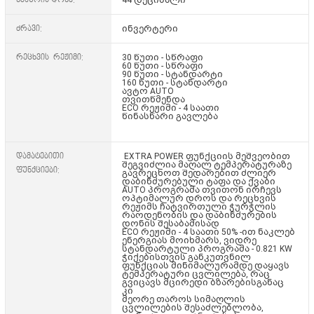
ძრავი:
ინვერტერი
რეცხვის რეჟიმი:
30 წუთი - სწრაფი
60 წუთი - სწრაფი
90 წუთი - სტანდარტი
160 წუთი - სტანდარტი
ავტო AUTO
თვითწმენდა
ECO რეჟიმი - 4 საათი
წინასწარი გავლება
დამატებითი
EXTRA POWER ფუნქციის მეშვეობით
შეგვიძლია მაღალ ტემპერატურაზე
ფუნქციები:
გავრეცხოთ შედარებით ძლიერ
დაბინძურებული ტაფა და ქვაბი
AUTO პროგრამა თვითონ ირჩევს
ოპტიმალურ დროს და რეცხვის
რეჟიმს ჩატვირთული ჭურჭლის
რაოდენობის და დაბინძურების
დონის შესაბამისად
ECO რეჟიმი - 4 საათი 50% -ით ნაკლებ
ენერგიას მოიხმარს, ვიდრე
სტანდარტული პროგრამა - 0.821 KW
ჭიქებისთვის განკუთვნილ
ფუნქციას მინიმალურამდე დაყავს
ტემპერატური ცვლილება, რაც
გვიცავს მცირედი ბზარებისგანაც
კი
მეორე თაროს სიმაღლის
ცვლილების შესაძლებლობა,