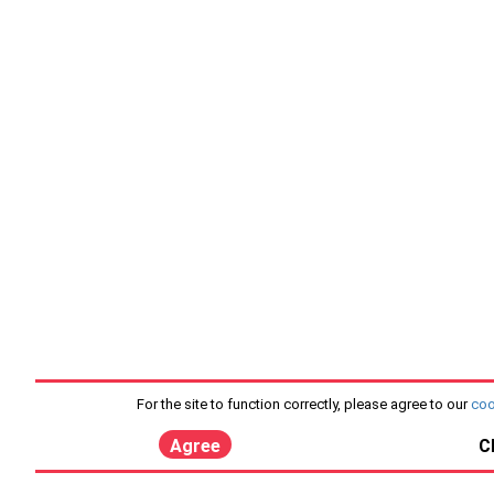
For the site to function correctly, please agree to our
coo
Agree
C