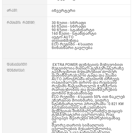
ძრავი:
ინვერტერი
რეცხვის რეჟიმი:
30 წუთი - სწრაფი
60 წუთი - სწრაფი
90 წუთი - სტანდარტი
160 წუთი - სტანდარტი
ავტო AUTO
თვითწმენდა
ECO რეჟიმი - 4 საათი
წინასწარი გავლება
დამატებითი
EXTRA POWER ფუნქციის მეშვეობით
შეგვიძლია მაღალ ტემპერატურაზე
ფუნქციები:
გავრეცხოთ შედარებით ძლიერ
დაბინძურებული ტაფა და ქვაბი
AUTO პროგრამა თვითონ ირჩევს
ოპტიმალურ დროს და რეცხვის
რეჟიმს ჩატვირთული ჭურჭლის
რაოდენობის და დაბინძურების
დონის შესაბამისად
ECO რეჟიმი - 4 საათი 50% -ით ნაკლებ
ენერგიას მოიხმარს, ვიდრე
სტანდარტული პროგრამა - 0.821 KW
ჭიქებისთვის განკუთვნილ
ფუნქციას მინიმალურამდე დაყავს
ტემპერატური ცვლილება, რაც
გვიცავს მცირედი ბზარებისგანაც
კი
მეორე თაროს სიმაღლის
ცვლილების შესაძლებლობა,
თუნდაც უკვე განთავსებული