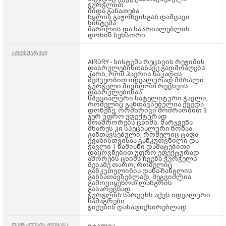
ჭურჭლით
შიდა განათება
წყლის გაჟონვისგან დამცავი
სისტემა
მარილის და საპრიალებლის
დონის სენსორი
აქსესუარები
AIRDRY - სისტემა რეცხვის რეჟიმის
დასრულებისთანავე გადმოაღებს
კარს, რომ ჰაერის ნაკადის
მეშვეობით იდეალურად მშრალი
ჭურჭელი მივიღოთ რეცხვის
დასრულებისას
სპეციალური სატელიტური ჭავლი,
რომელიც განთავსებულია ქვედა
დონეზე, ორმხრივი მოძრაობით 3
ჯერ უფრო ეფექტურად
მოაშრორებს ცხიმს. მარჯვენა
მხარეს კი სპეციალური ზონაა
განთავსებული, რომელიც ტაფა-
ქვაბისთვისაა განკუთვნილი და
ჭავლი 1 წამიანი დამატებითი
დაყოვნებით უფრო ეფექტურად
აშორებს ცხიმს ჩვენს ჭურჭელს:
მესამე თარო, რომელიც
განკუთვლინია დანა-ჩანგლის
განსათავსებლად, შეგვიძლია
გამოვიყენოთ ლანგრის
გასარეცხად
ჭურჭლის სარეცხს აქვს იდეალური
სამაგრები
ჭიქების დასაფიქსირებლად
დამზადების ქვეყანა:
იტალია