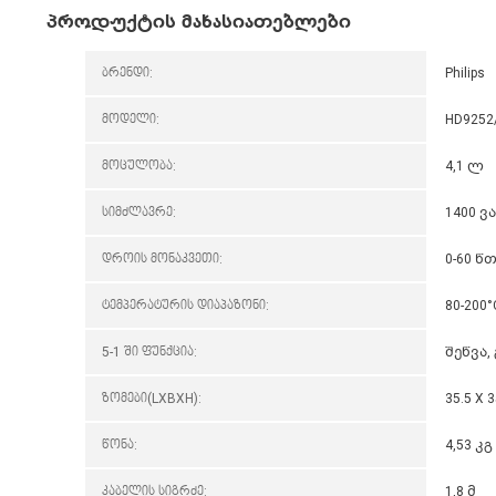
პროდუქტის მახასიათებლები
ბრენდი:
Philips
მოდელი:
HD9252
მოცულობა:
4,1 ლ
სიმძლავრე:
1400 ვ
დროის მონაკვეთი:
0-60 წ
ტემპერატურის დიაპაზონი:
80-200°
5-1 ში ფუნქცია:
შეწვა,
ზომები(LXBXH):
35.5 X 3
წონა:
4,53 კგ
კაბელის სიგრძე:
1,8 მ