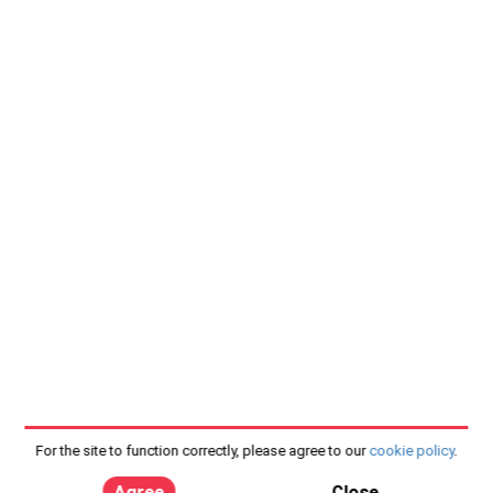
For the site to function correctly, please agree to our
cookie policy
.
Agree
Close