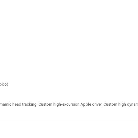
ობა)
ic head tracking, Custom high-excursion Apple driver, Custom high dynam