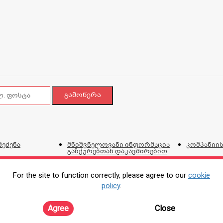
შეძენა
მნიშვნელოვანი ინფორმაცია
კომპანიის
გაზქურებთან დაკავშირებით
ვებგვერდი
და პირობ
For the site to function correctly, please agree to our
cookie
policy
.
ტალონი
პროდუქციის შეკეთების,
კორპორატ
ირებისთვის
გადაცვლის და დაბრუნების
პოლიტიკა
Agree
Close
ონლაინ შე