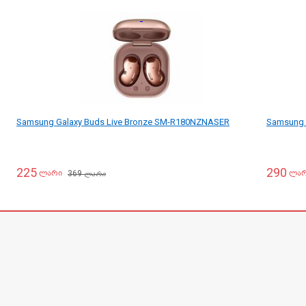
Samsung Galaxy Buds Live Bronze SM-R180NZNASER
Samsung 
225
290
369
ლარი
ლა
ლარი