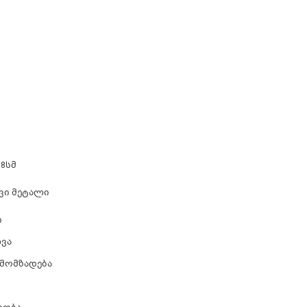
38სმ
ვი მეტალი
ი
ვა
 მომზადება