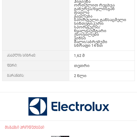
ჰიგიენა
ორთქლით რეცხვა
გაწურვა/წყლისგან
დაცლა
გავლება
სპორტული ტანსაცმელი
სინთეტიკური
სპორტული/
წყალგაუმტარი
ქსოვილები
ჯინსი
შალი/აბრეშუმი
სწრაფი 14 წთ
კაბელის სიგრძე:
1,62 მ
ფერი:
თეთრი
გარანტია:
2 წლი
მსგავსი პროდუქტები