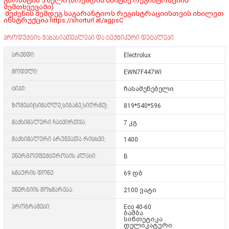
გარანტია 5 წელი (ბრენდის საიტზე რეგისტრაციის
შემთხვევაში)
შეძენის შემდეგ საგარანტიოს რეგისტრაციისთვის იხილეთ
ინსტრუქცია
https://shorturl.at/agpsC
პროდუქტის მახასიათებლები და ტექნიკური დეტალები
ბრენდი:
Electrolux
მოდელი:
EWN7F447WI
ტიპი:
ჩასაშენებელი
ზომები(სიმაღლე,სიგანე,სიღრმე):
819*540*596
მაქსიმალური ჩატვირთვა:
7 კგ
მაქსიმალური ბრუნვათა რიცხვი:
1400
ენერგოეფექტურობის კლასი:
B
ხმაურის დონე:
69 დბ
ენერგიის მოხმარება:
2100 ვატი
პროგრამები:
Eco 40-60
ბამბა
სინთეტიკა
დელიკატური