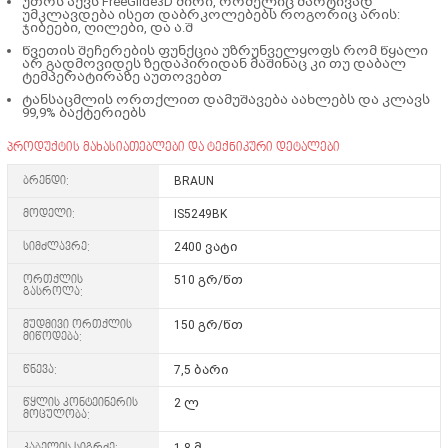
უთოს აქვს FreeGlide3D ძირი, რომელიც მარტივად
უმკლავდება ისეთ დაბრკოლებებს როგორიც არის:
ჯიბეები, ღილები, და ა.შ
წვეთის შეჩერების ფუნქცია უზრუნველყოფს რომ წყალი
არ გადმოვიდეს ზედაპირიდან მაშინაც კი თუ დაბალ
ტემპერატირაზე აუთოვებთ
ტანსაცმლის ორთქლით დამუშავება აახლებს და კლავს
99,9% ბაქტერიებს
პროდუქტის მახასიათებლები და ტექნიკური დეტალები
ბრენდი:
BRAUN
მოდელი:
IS5249BK
სიმძლავრე:
2400 ვატი
ორთქლის
510 გრ/წთ
გასროლა:
მუდმივი ორთქლის
150 გრ/წთ
მიწოდება:
წნევა:
7,5 ბარი
წყლის კონტეინერის
2 ლ
მოცულობა:
კაბელის სიგრძე:
1,8 მ