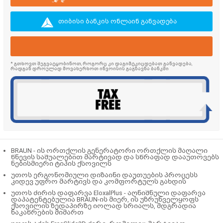
თიბისი ბანკის ონლაინ განვადება
* გთხოვთ შეგვატყობინოთ, როგორც კი დაგიმტკიცდებათ განვადება,
რადგან დროულად მოვახერხოთ ინვოისის გაგზავნა ბანკში
BRAUN - ის ორთქლის გენერატორი ორთქლის მაღალი
წნევის საშუალებით მარტივად და სწრაფად დააუთოვებს
ნებისმიერი ტიპის ქსოვილს
უთოს ერგონომიული დიზაინი დაუთუების პროცესს
კიდევ უფრო მარტივს და კომფორტულს გახდის
უთოს ძირის დაფარვა EloxalPlus - აღნიშნული დაფარვა
დაპატენტებულია BRAUN-ის მიერ, ის უზრუნველყოფს
ქსოვილის ზედაპირზე იოლად სრიალს, მდგრადია
ნაკაწრების მიმართ