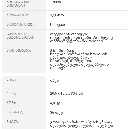
მაქსიმალური
1700W
სიმძლავრე
წარმადობა წთ.
3კგ/წთ
მოხმარების ტიპი
საოჯახო
დამატებითი
რევერსის ფუნქცია
მახასიათებლები
თვითლესვადი დანა, რომელიც
დამზადებულია იაპონიაში
კომპლექტაცია:
3 ზომის ბადე
სახლის პირობებში სოსისის
გასაკეთებელი საცმი
მბიძგავი, რომელშიც
შესაძლებელია აქსესუარების
შენახვა
ფერი:
შავი
ზომა:
29.5 x 15.2 x 30.3 სმ
წონა:
4,3 კგ
გარანტია:
36 თვე
მასალა:
კორპუსის მასალა პლასტმასი /
შემაერთებელი ღერძი - მეტალი