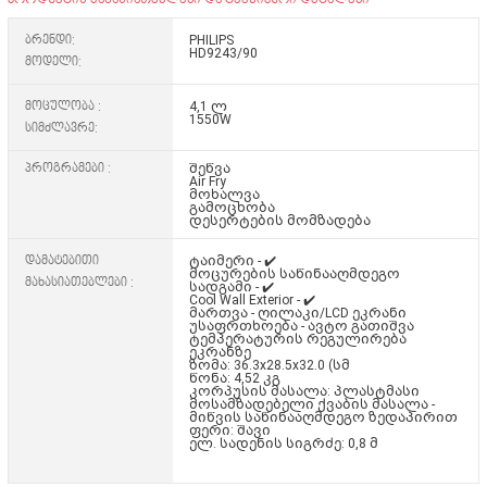
ბრენდი:
PHILIPS
HD9243/90
მოდელი:
მოცულობა :
4,1 ლ
1550W
სიმძლავრე:
პროგრამები :
შეწვა
Air Fry
მოხალვა
გამოცხობა
დესერტების მომზადება
დამატებითი
ტაიმერი - ✔️
მოცურების საწინააღმდეგო
მახასიათებლები :
სადგამი - ✔️
Cool Wall Exterior - ✔️
მართვა - ღილაკი/LCD ეკრანი
უსაფრთხოება - ავტო გათიშვა
ტემპერატურის რეგულირება
ეკრანზე
ზომა: 36.3x28.5x32.0 (სმ
წონა: 4,52 კგ
კორპუსის მასალა: პლასტმასი
მოსამზადებელი ქვაბის მასალა -
მიწვის საწინააღმდეგო ზედაპირით
ფერი: შავი
ელ. სადენის სიგრძე: 0,8 მ