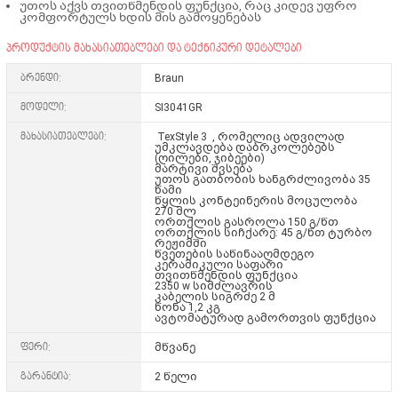
უთოს აქვს თვითწმენდის ფუნქცია, რაც კიდევ უფრო
კომფორტულს ხდის მის გამოყენებას
პროდუქტის მახასიათებლები და ტექნიკური დეტალები
ბრენდი:
Braun
მოდელი:
SI3041GR
მახასიათებლები:
TexStyle 3 , რომელიც ადვილად
უმკლავდება დაბრკოლებებს
(ღილები, ჯიბეები)
მარტივი შვსება
უთოს გათბობის ხანგრძლივობა 35
წამი
წყლის კონტეინერის მოცულობა
270 მლ
ორთქლის გასროლა 150 გ/წთ
ორთქლის სიჩქარე: 45 გ/წთ ტურბო
რეჟიმში
წვეთების საწინააღმდეგო
კერამიკული საფარი
თვითწმენდის ფუნქცია
2350 w სიმძლავრის
კაბელის სიგრძე 2 მ
წონა 1,2 კგ
ავტომატურად გამორთვის ფუნქცია
ფერი:
მწვანე
გარანტია:
2 წელი