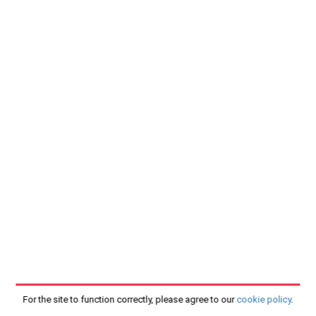
For the site to function correctly, please agree to our
cookie policy
.