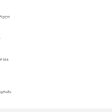
ორული
ი
8* 554
ოგრამა