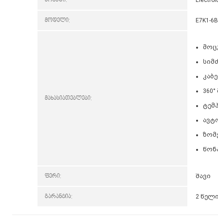
მოდელი:
E7K1-6
მოც
სიმ
კაბე
360°
მახასიათებლები:
ტემპ
ავტ
ზომე
წონა
ფერი:
შავი
გარანტია:
2 წელ