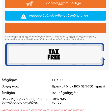
საქართველოს ბანკი
თიბისი ბანკის ონლაინ განვადება
* გთხოვთ შეგვატყობინოთ, როგორც კი დაგიმტკიცდებათ განვადება,
რადგან დროულად მოვახერხოთ ინვოისის გაგზავნა ბანკში
ბრენდი:
ELIKOR
მოდელი:
Врезной блок BOX 52П-700 черный
ზომები:
52 სანტიმეტრი
მასიმალური სიმძლავრე :
700 მ3/სთ
ალუმინის ფილტრი:
დიახ