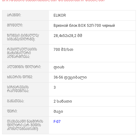
პროდუქტის მახასიათებლები და ტექნიკური დეტალები
ბრენდი:
ELIKOR
მოდელი:
Врезной блок BOX 52П-700 черный
ზომები (სიმაღლე/
28,4х52х28,2 მმ
სიგანე/სიღრმე):
რეცილკულაციის
700 მ3/სთ
მაქსიმალური
აღწარმოება:
ალუმინის ფილტრი:
დიახ
ხმაურის დონე:
36-56 დეციბალი
სიჩქარეების
3
რაოდენობა:
განათება:
2 სანათი
ფერი:
შავი
თავსებადი ნახშირის
F-07
ფილტრი (არ შედის
კომპლექტაციაში)