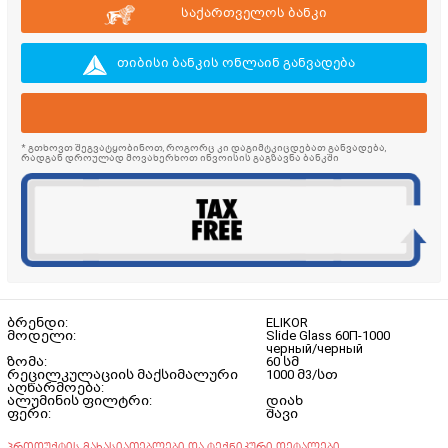
საქართველოს ბანკი
თიბისი ბანკის ონლაინ განვადება
* გთხოვთ შეგვატყობინოთ, როგორც კი დაგიმტკიცდებათ განვადება,
რადგან დროულად მოვახერხოთ ინვოისის გაგზავნა ბანკში
ბრენდი:
ELIKOR
მოდელი:
Slide Glass 60П-1000
черный/черный
ზომა:
60 სმ
რეცილკულაციის მაქსიმალური
1000 მ3/სთ
აღწარმოება:
ალუმინის ფილტრი:
დიახ
ფერი:
შავი