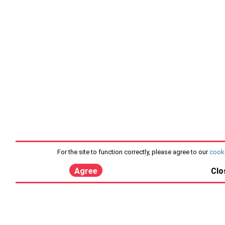
For the site to function correctly, please agree to our
cooki
Agree
Clo