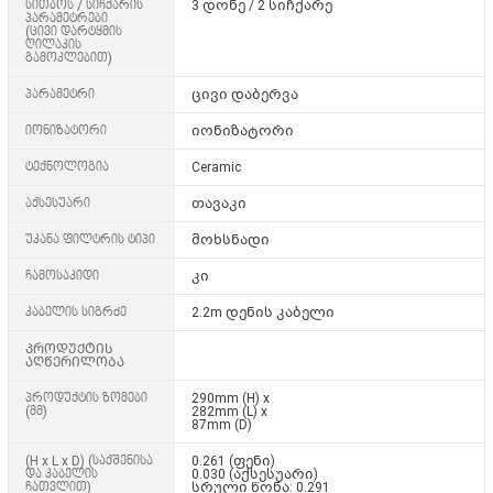
სითბოს / სიჩქარის
3 დონე / 2 სიჩქარე
პარამეტრები
(ცივი დარტყმის
ღილაკის
გამოკლებით)
პარამეტრი
ცივი დაბერვა
იონიზატორი
იონიზატორი
ტექნოლოგია
Ceramic
აქსესუარი
თავაკი
უკანა ფილტრის ტიპი
მოხსნადი
ჩამოსაკიდი
კი
კაბელის სიგრძე
2.2m დენის კაბელი
ᲞᲠᲝᲓᲣᲥᲢᲘᲡ
ᲐᲦᲬᲔᲠᲘᲚᲝᲑᲐ
პროდუქტის ზომები
290mm (H) x
(მმ)
282mm (L) x
87mm (D)
(H x L x D) (საქშენისა
0.261 (ფენი)
და კაბელის
0.030 (აქსესუარი)
ჩათვლით)
სრული წონა: 0.291