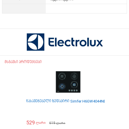
მსგავსი პროდუქტები
ჩასაშენებელი ზედაპირი Simfer H6GW4044NB
ჩასაშენებ
529
539
619
ლარი
ლარ
ლარი