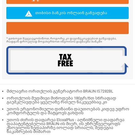
თიბისი ბანკის ონლაინ განვადება
* გთხოვთ შეგვატყობინოთ, როგორც კი დაგიმტკიცდებათ განვადება,
რადგან დროულად მოვახერხოთ ინვოისის გაგზავნა ბანკში
მძლავრი ორთქლის გენერატორი BRAUN IS7282BL
ორთქლის მუდმივი მიწოდება 180გრ/წთ სწრაფად
გაუმკლავდება ყველაზე რთულ ნაკეცებსაც კი
უთოს ერგონომიული დიზაინი დაუთოებას კიდევ უფრო
კომფორტულს და მატყოვს გახდის
უთოს ძირის დაფარვა EloxalPlus - აღნიშნული დაფარვა
დაპატენტებულია BRAUN-ის მიერ, ის უზრუნველყოფს
ქსოვილის ზედაპირზე იოლად სრიალს, მედეგია
ნაკაწრების მიმართ