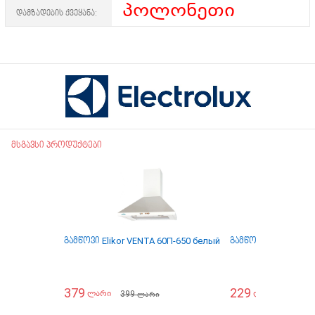
პოლონეთი
დამზადების ქვეყანა:
მსგავსი პროდუქტები
გამწოვი Elikor VENTA 60П-650 белый
გამწოვი Elikor INT
379
229
399
399
ლარი
ლარი
ლარი
ლა