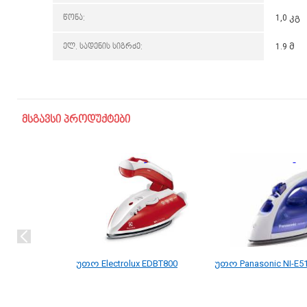
წონა:
1,0 კგ
ელ. სადენის სიგრძე:
1.9 მ
მსგავსი პროდუქტები
უთო Electrolux EDBT800
უთო Panasonic NI-E