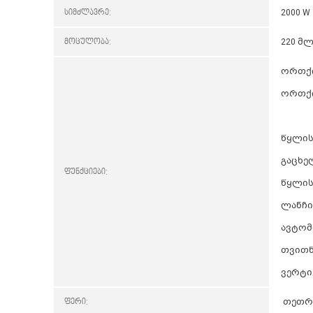
სიმძლავრე:
2000 W
მოცულობა:
220 მ
ორთქლ
ორთქლ
წყლის
გაცხე
ფუნქციები:
წყლის
ლანჩი:
ავტომ
თვითწ
ვერტ
ფერი:
თეთრი