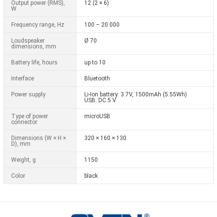
Output power (RMS),
12 (2 × 6)
W
Frequency range, Hz
100 – 20 000
Loudspeaker
Ø 70
dimensions, mm
Battery life, hours
up to 10
Interfacе
Bluetooth
Power supply
Li-Ion battery: 3.7V, 1500mAh (5.55Wh)
USB: DC 5 V
Type of power
microUSB
connector
Dimensions (W × H ×
320 × 160 × 130
D), mm
Weight, g
1150
Color
black