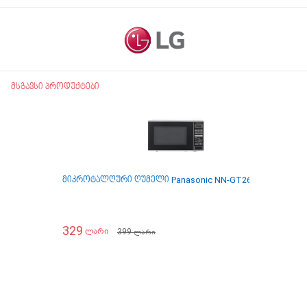
მსგავსი პროდუქტები
მიკროტალღური ღუმელი Panasonic NN-GT264MZPE
მიკ
329
29
399
ლარი
ლარი