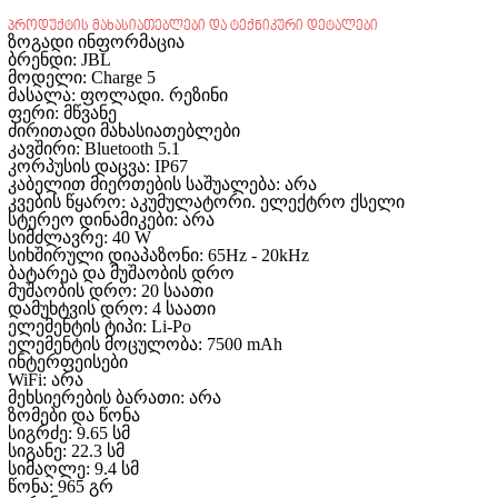
პროდუქტის მახასიათებლები და ტექნიკური დეტალები
ზოგადი ინფორმაცია
ბრენდი:
JBL
მოდელი:
Charge 5
მასალა:
ფოლადი. რეზინი
ფერი: მწვანე
ძირითადი მახასიათებლები
კავშირი:
Bluetooth 5.1
კორპუსის დაცვა:
IP67
კაბელით მიერთების საშუალება:
არა
კვების წყარო:
აკუმულატორი. ელექტრო ქსელი
სტერეო დინამიკები:
არა
სიმძლავრე:
40 W
სიხშირული დიაპაზონი:
65Hz - 20kHz
ბატარეა და მუშაობის დრო
მუშაობის დრო:
20 საათი
დამუხტვის დრო:
4 საათი
ელემენტის ტიპი:
Li-Po
ელემენტის მოცულობა:
7500 mAh
ინტერფეისები
WiFi:
არა
მეხსიერების ბარათი:
არა
ზომები და წონა
სიგრძე:
9.65 სმ
სიგანე:
22.3 სმ
სიმაღლე:
9.4 სმ
წონა:
965 გრ