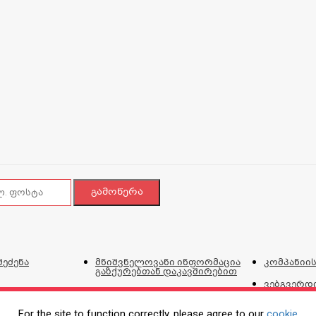
შეძენა
მნიშვნელოვანი ინფორმაცია
კომპანიის
გაზქურებთან დაკავშირებით
ვებგვერდი
და პირობ
For the site to function correctly, please agree to our
cookie