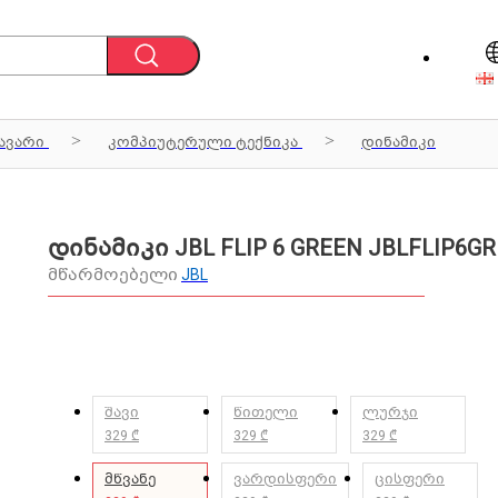
ავარი
კომპიუტერული ტექნიკა
დინამიკი
დინამიკი JBL FLIP 6 GREEN JBLFLIP6G
მწარმოებელი
JBL
შავი
წითელი
ლურჯი
329 ₾
329 ₾
329 ₾
მწვანე
ვარდისფერი
ცისფერი