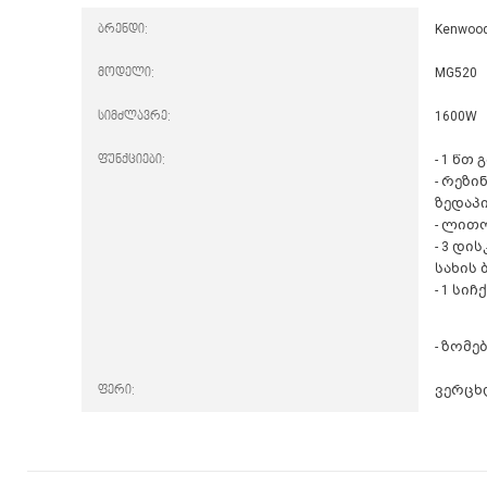
ბრენდი:
Kenwoo
მოდელი:
MG520
სიმძლავრე:
1600W
ფუნქციები:
- 1 წთ
- რეზი
ზედაპ
- ლით
- 3 დი
სახის
- 1 სი
- ზომები
ფერი:
ვერცხ