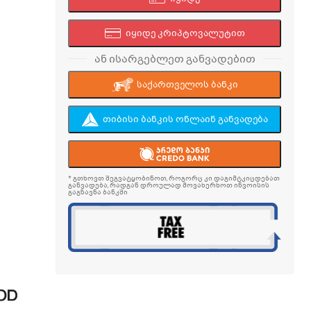
იყიდე კრიპტოვალუტით
ან ისარგებლეთ განვადებით
საქართველოს ბანკი
თიბისი ბანკის ონლაინ განვადება
* გთხოვთ შეგვატყობინოთ, როგორც კი დაგიმტკიცდებათ
განვადება, რადგან დროულად მოვახერხოთ ინვოისის
გაგზავნა ბანკში