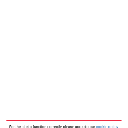
For the site to function correctly, please agree to our
cookie policy
.