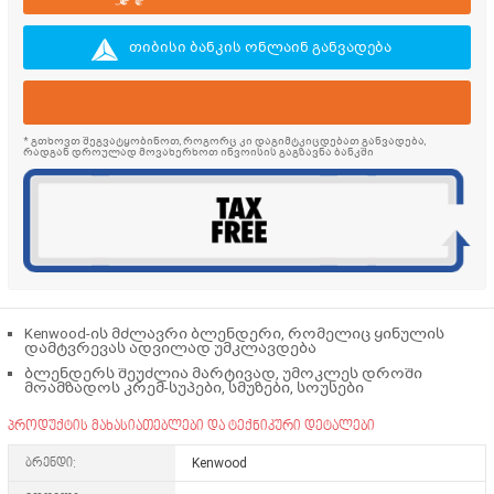
თიბისი ბანკის ონლაინ განვადება
* გთხოვთ შეგვატყობინოთ, როგორც კი დაგიმტკიცდებათ განვადება,
რადგან დროულად მოვახერხოთ ინვოისის გაგზავნა ბანკში
Kenwood-ის მძლავრი ბლენდერი, რომელიც ყინულის
დამტვრევას ადვილად უმკლავდება
ბლენდერს შეუძლია მარტივად, უმოკლეს დროში
მოამზადოს კრემ-სუპები, სმუზები, სოუსები
პროდუქტის მახასიათებლები და ტექნიკური დეტალები
ბრენდი:
Kenwood