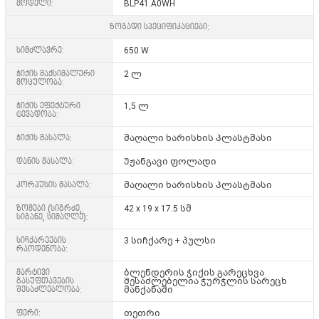
მოდელი:
BLP41.A0WH
ზოგადი სპეციფიკაციები:
სიმძლავრე:
650 W
ჭიქის მაქსიმალური
2 ლ
მოცულობა:
ჭიქის ეფექტური
1,5 ლ
ტევადობა:
ჭიქის მასალა:
მაღალი ხარისხის პლასტმასი
დანის მასალა:
Უჟანგავი ფოლადი
კორპუსის მასალა:
მაღალი ხარისხის პლასტმასი
ზომები (სიგრძე,
42 x 19 x 17.5 სმ
სიგანე, სიმაღლე):
სიჩქარეების
3 სიჩქარე + პულსი
რაოდენობა:
მარტივი
ბლენდერის ჭიქის გარეცხვა
გასუფთავების
შესაძლებელია ჭურჭლის სარეცხ
შესაძლებლობა:
მანქანაში
ფერი:
თეთრი