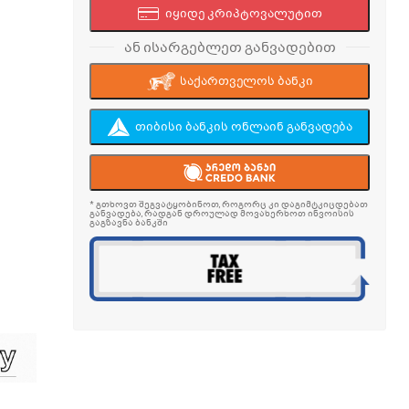
იყიდე კრიპტოვალუტით
ან ისარგებლეთ განვადებით
საქართველოს ბანკი
თიბისი ბანკის ონლაინ განვადება
* გთხოვთ შეგვატყობინოთ, როგორც კი დაგიმტკიცდებათ
განვადება, რადგან დროულად მოვახერხოთ ინვოისის
გაგზავნა ბანკში