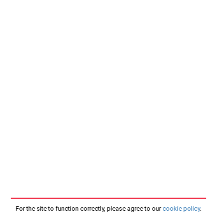
For the site to function correctly, please agree to our
cookie policy
.