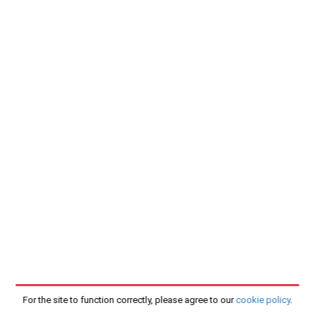
For the site to function correctly, please agree to our
cookie policy
.