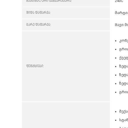
მაქსიმალური ტემპერატურა:
240C
შიდა დაფარვა:
მარტი
გარე დაფარვა:
შავი მ
კონვ
გრი
ქვედ
ფუნქციები:
ზედა
ზედა
ზედა
გრი
მექ
სტა