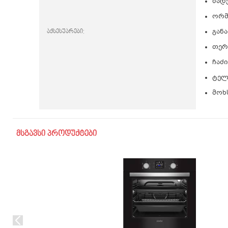
ბად
ორმ
აქსესუარები:
გან
თერ
ჩაძ
ტელ
მოხ
მსგავსი პროდუქტები