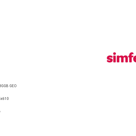
8GGB GEO
5x610
ი