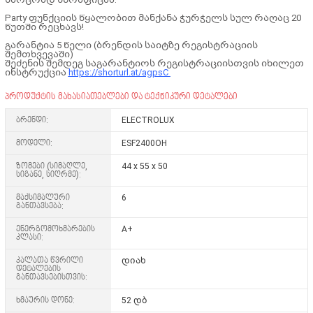
Party ფუნქციის წყალობით მანქანა ჭურჭელს
სულ რაღაც 20
წუთში რეცხავს!
გარანტია 5 წელი (ბრენდის საიტზე რეგისტრაციის
შემთხვევაში)
შეძენის შემდეგ საგარანტიოს რეგისტრაციისთვის იხილეთ
ინსტრუქცია
https://shorturl.at/agpsC
პროდუქტის მახასიათებლები და ტექნიკური დეტალები
ბრენდი:
ELECTROLUX
მოდელი:
ESF2400OH
ზომები (სიმაღლე,
44 x 55 x 50
სიგანე, სიღრმე):
მაქსიმალური
6
განთავსება:
ენერგომოხმარების
A+
კლასი:
კალათა წვრილი
დიახ
დეტალების
განთავსებისთვის:
ხმაურის დონე:
52 დბ