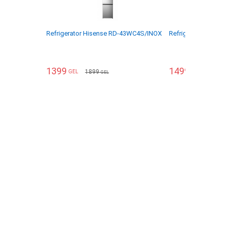
Refrigerator Hisense RD-43WC4S/INOX
Refrigerator Hise
1399
1499
1899
2099
GEL
GEL
GEL
G