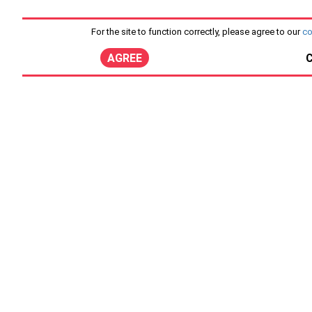
For the site to function correctly, please agree to our
co
AGREE