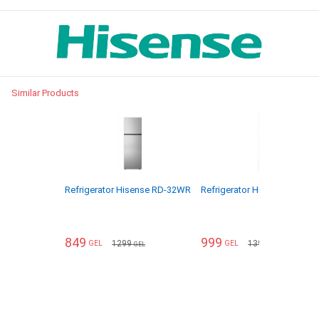
Similar Products
Refrigerator Hisense RD-32WR
Refrigerator Hisense RD-43
849
999
1299
1399
GEL
GEL
GEL
GEL