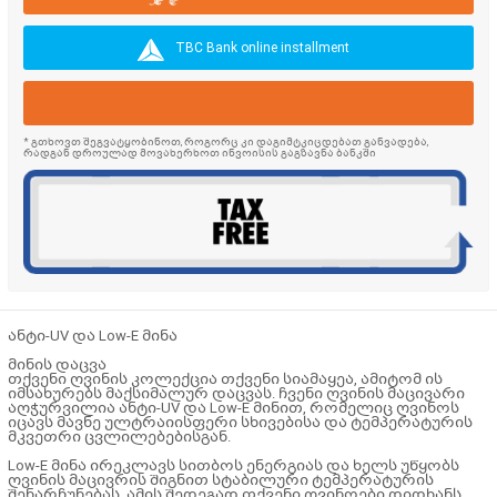
TBC Bank online installment
* გთხოვთ შეგვატყობინოთ, როგორც კი დაგიმტკიცდებათ განვადება,
რადგან დროულად მოვახერხოთ ინვოისის გაგზავნა ბანკში
ანტი-UV და Low-E მინა
მინის დაცვა
თქვენი ღვინის კოლექცია თქვენი სიამაყეა, ამიტომ ის
იმსახურებს მაქსიმალურ დაცვას. ჩვენი ღვინის მაცივარი
აღჭურვილია ანტი-UV და Low-E მინით, რომელიც ღვინოს
იცავს მავნე ულტრაიისფერი სხივებისა და ტემპერატურის
მკვეთრი ცვლილებებისგან.
Low-E მინა ირეკლავს სითბოს ენერგიას და ხელს უწყობს
ღვინის მაცივრის შიგნით სტაბილური ტემპერატურის
შენარჩუნებას. ამის შედეგად თქვენი ღვინოები დიდხანს