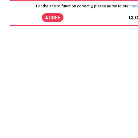
For the site to function correctly, please agree to our
cook
AGREE
CL