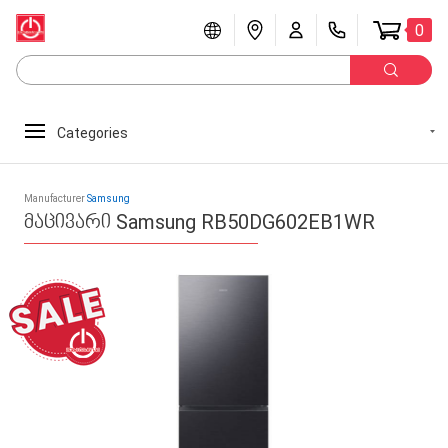
0
Categories
Manufacturer
Samsung
მაცივარი Samsung RB50DG602EB1WR