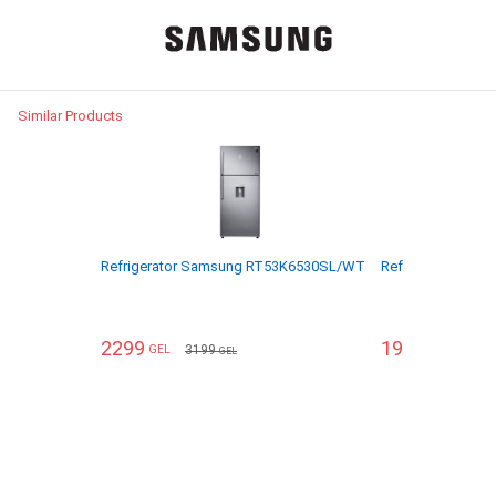
Similar Products
Refrigerator Samsung RT53K6530SL/WT
Refrigerator Hi
2299
1949
3199
255
GEL
GEL
GEL