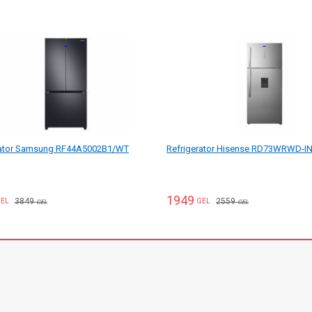
rator Samsung RF44A5002B1/WT
Refrigerator Hisense RD73WRWD-I
1949
3849
2559
EL
GEL
GEL
GEL