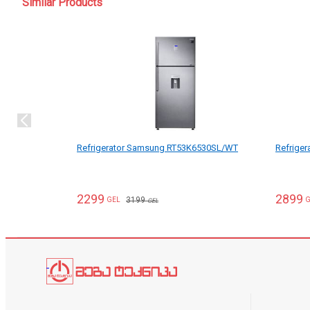
Similar Products
Refrigerator Samsung RT53K6530SL/WT
Refrige
2299
2899
3199
GEL
G
GEL