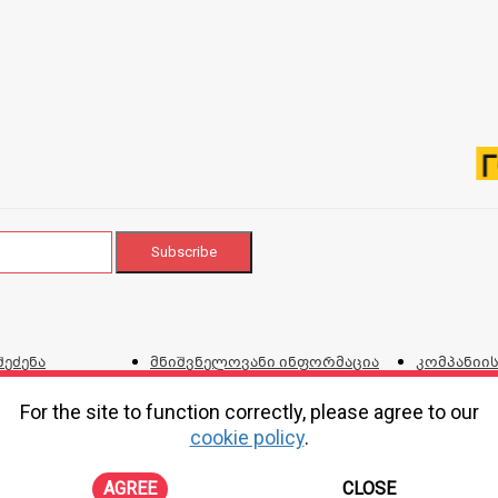
შეძენა
მნიშვნელოვანი ინფორმაცია
კომპანიის
გაზქურებთან დაკავშირებით
ვებგვერდი
For the site to function correctly, please agree to our
და პირობ
cookie policy
.
ტალონი
პროდუქციის შეკეთების,
კორპორატ
ირებისთვის
გადაცვლის და დაბრუნების
AGREE
CLOSE