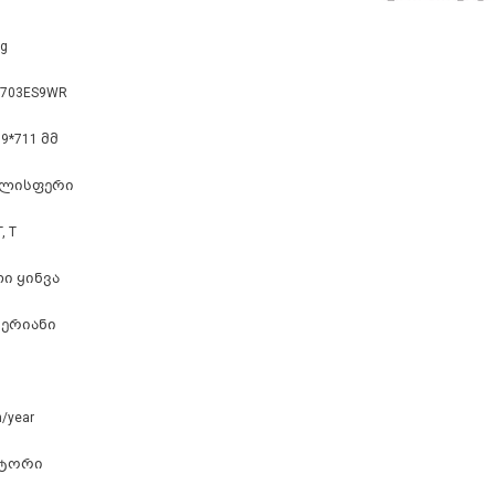
ng
G703ES9WR
59*711 მმ
ხლისფერი
, T
ი ყინვა
ერიანი
/year
რტორი