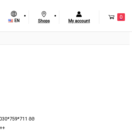
0
EN
Shops
My account
030*759*711 მმ
++