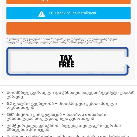
TBC Bank online installment
* გთხოვთ შეგვატყობინოთ, როგორც კი დაგიმტკიცდებათ განვადება,
რადგან დროულად მოვახერხოთ ინვოისის გაგზავნა ბანკში
მოამზადე გემრიელი და ჯანსაღი საკვები ზედმეტი ცხიმის
გარეშე
5,2 ლიტრი ტევადობა
– მოამზადეთ კერძი მთელი
ოჯახისთვის
360° ჰაერის ცირკულაცია
– სითბოს თანაბარი
განაწილება სრულყოფილი გემოსთვის
გამჭვირვალე ფანჯარა
- ადევნე თვალყური კერძის
მზადების პროცესს
მეტალის ინტერიერი
- გამძლე, ჰიგიენური და მარტივად