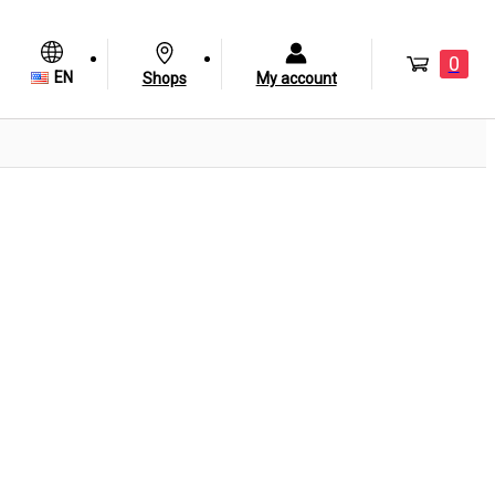
0
EN
Shops
My account