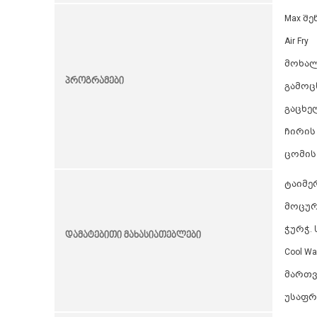
Max შე
Air Fry
მოხა
პროგრამები
გამოც
გაცხე
ჩირის
ცომის
ტაიმერ
მოცურე
ჭურჭ. 
დამატებითი მახასიათებლები
Cool Wall
მართვ
უსაფრ