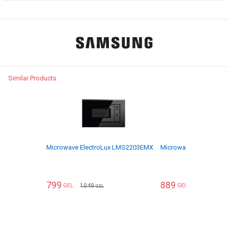
Similar Products
Microwave ElectroLux LMS2203EMX
Microwave ElectroLu
799
889
1049
979
GEL
GEL
GEL
GEL