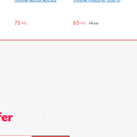
Trimmer ADLER AD2922
Trimmer Philips NT1650/16
75
65
79
GEL
GEL
GEL