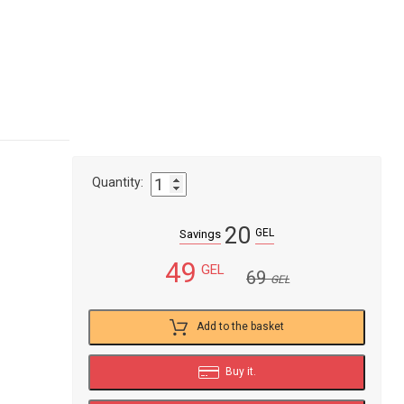
Quantity:
20
GEL
Savings
49
GEL
69
GEL
Add to the basket
Buy it.