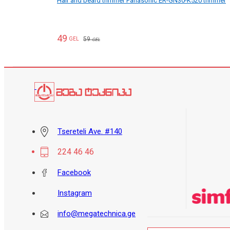
Hair and beard trimmer Panasonic ER-GN30-K520 trimmer
49
59
GEL
GEL
Tsereteli Ave. #140
224 46 46
Facebook
Instagram
info@megatechnica.ge