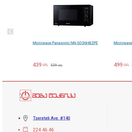
Microwave Panasonic NN-SD36HBZPE
Microwave
439
499
539
GEL
GEL
GEL
Tsereteli Ave. #140
224 46 46