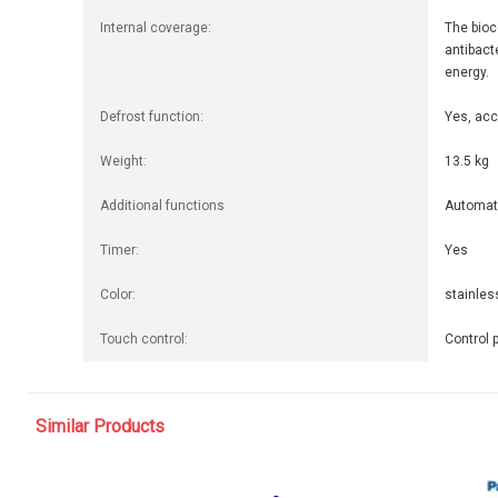
Internal coverage:
The bioc
antibacte
energy.
Defrost function:
Yes, acc
Weight:
13.5 kg
Additional functions
Automati
Timer:
Yes
Color:
stainles
Touch control:
Control 
Similar Products