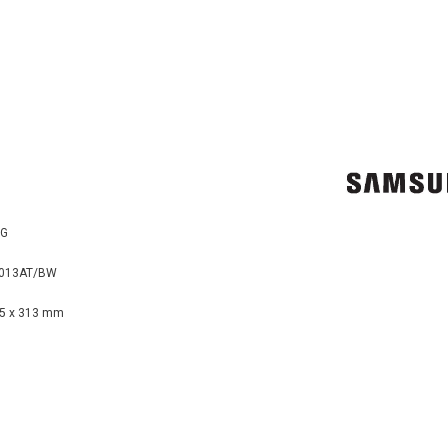
G
013AT/BW
75 x 313 mm