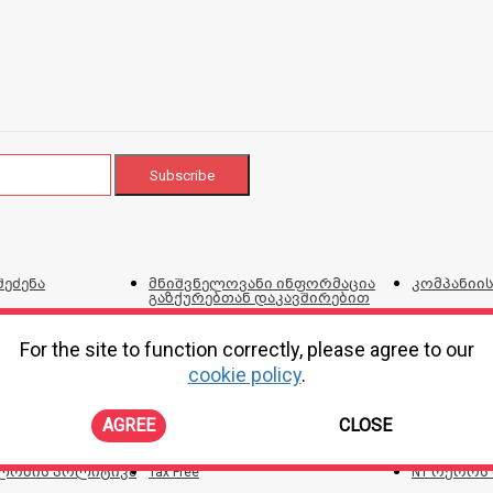
შეძენა
მნიშვნელოვანი ინფორმაცია
კომპანიის
გაზქურებთან დაკავშირებით
ვებგვერდი
და პირობ
For the site to function correctly, please agree to our
cookie policy
.
ტალონი
პროდუქციის შეკეთების,
კორპორატ
ირებისთვის
გადაცვლის და დაბრუნების
პოლიტიკა
AGREE
CLOSE
ონლაინ შე
ლობის პოლიტიკა
Tax Free
N1 ოქროს