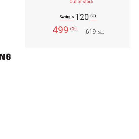
Out of stock
120
GEL
Savings
499
GEL
619
GEL