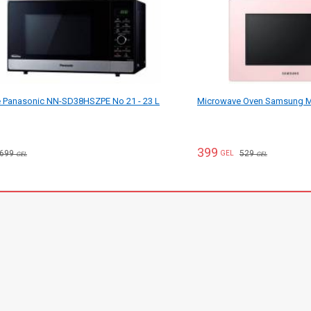
 Panasonic NN-SD38HSZPE No 21 - 23 L
Microwave Oven Samsung
399
699
529
GEL
GEL
GEL