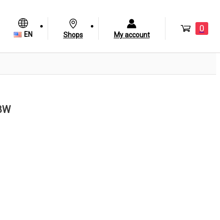
0
EN
Shops
My account
/BW