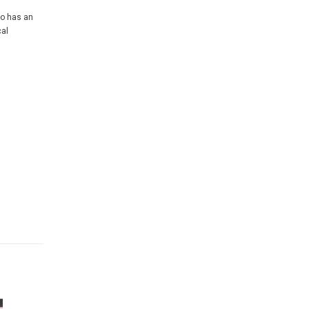
so has an
cal