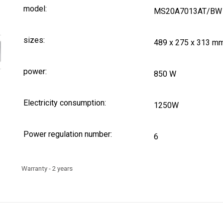
model:
MS20A7013AT/BW
sizes:
489 x 275 x 313 m
power:
850 W
Electricity consumption:
1250W
Power regulation number:
6
Warranty - 2 years