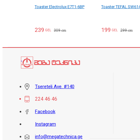
Toaster Electrolux E7T1-6BP
Toaster TEFAL SW61
239
199
309
299
GEL
GEL
GEL
GEL
Tsereteli Ave. #140
224 46 46
Facebook
Instagram
info@megatechnica.ge