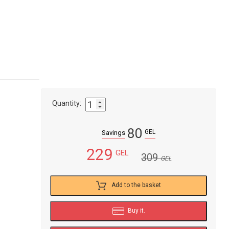
Quantity:
80
GEL
Savings
229
GEL
309
GEL
Add to the basket
Buy it.