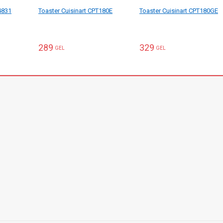
4831
Toaster Cuisinart CPT180E
Toaster Cuisinart CPT180GE
289
329
GEL
GEL