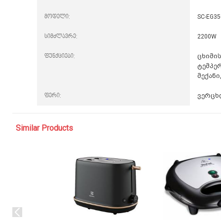
მოდელი:
SC-EG3
სიმძლავრე:
2200W
ფუნქციები:
ცხიმი
ტემპე
მექან
ფერი:
ვერცხ
Similar Products