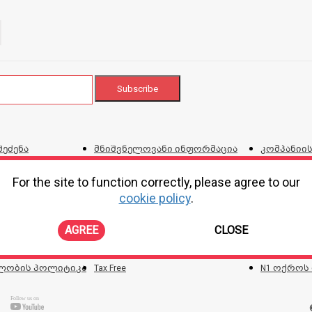
შეძენა
მნიშვნელოვანი ინფორმაცია
კომპანიის
გაზქურებთან დაკავშირებით
ვებგვერდი
For the site to function correctly, please agree to our
და პირობ
cookie policy
.
ტალონი
პროდუქციის შეკეთების,
კორპორატ
ირებისთვის
გადაცვლის და დაბრუნების
AGREE
CLOSE
პოლიტიკა
ონლაინ შე
ლობის პოლიტიკა
Tax Free
N1 ოქროს